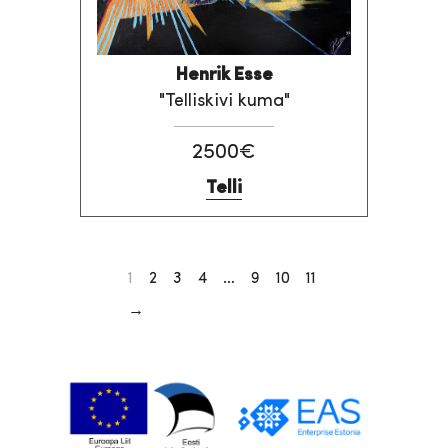
Henrik Esse
"Telliskivi kuma"
2500€
Telli
1
2
3
4
…
9
10
11
→