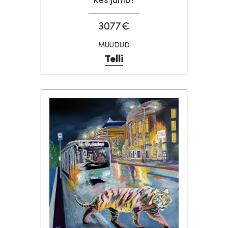
"Kes juhib?"
3077€
MÜÜDUD
Telli