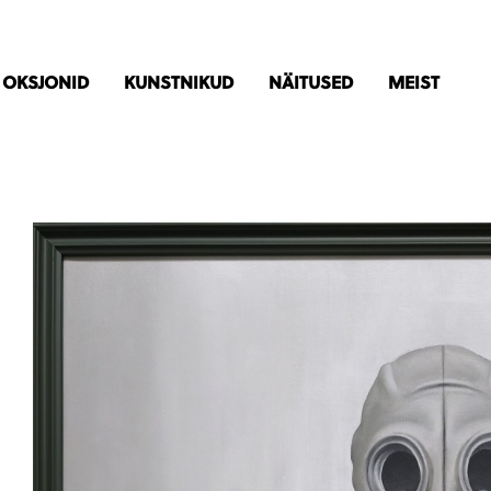
OKSJONID
KUNSTNIKUD
NÄITUSED
MEIST