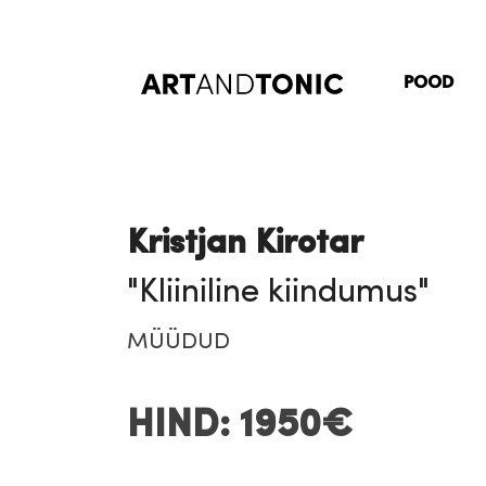
Skip
to
content
POOD
Kristjan Kirotar
"Kliiniline kiindumus"
MÜÜDUD
HIND: 1950€