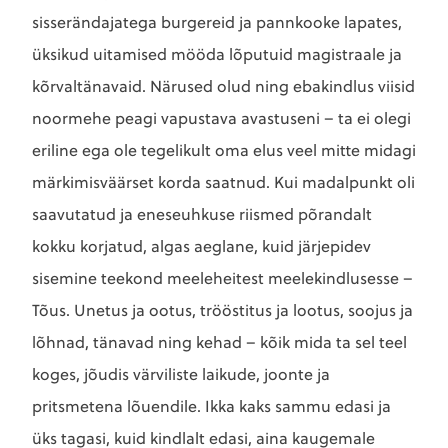
sisserändajatega burgereid ja pannkooke lapates,
üksikud uitamised mööda lõputuid magistraale ja
kõrvaltänavaid. Närused olud ning ebakindlus viisid
noormehe peagi vapustava avastuseni – ta ei olegi
eriline ega ole tegelikult oma elus veel mitte midagi
märkimisväärset korda saatnud. Kui madalpunkt oli
saavutatud ja eneseuhkuse riismed põrandalt
kokku korjatud, algas aeglane, kuid järjepidev
sisemine teekond meeleheitest meelekindlusesse –
Tõus. Unetus ja ootus, trööstitus ja lootus, soojus ja
lõhnad, tänavad ning kehad – kõik mida ta sel teel
koges, jõudis värviliste laikude, joonte ja
pritsmetena lõuendile. Ikka kaks sammu edasi ja
üks tagasi, kuid kindlalt edasi, aina kaugemale