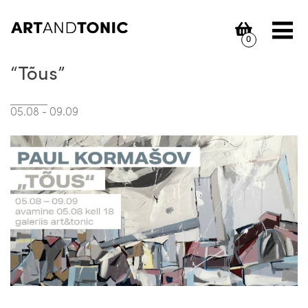
Skip
to
content
0
“Tõus”
05.08 - 09.09