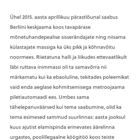
Ühel 2015. aasta aprillikuu pärastlõunal saabus
Berliini keskjaama koos tavapärase
mõnetuhandepealise sisserändajate ning niisama
külastajate massiga ka üks pikk ja kõhnavõitu
noormees. Riietatuna halli ja liikudes ettevaatlikult
läbi ruttava inimmassi oli ta samavõrra nii
märkamatu kui ka ebaoluline, tekitades poleemikat
vaid enda aeglase kohmitsemisega metroojaama
piletiautomaadi ees. Umbes sama
tähelepanuväärsed kui tema saabumine, olid ka
tema esimesed sammud suurlinnas: aasta jooksul
kuus ajutist elamispinda erinevates äärelinna
urgastes, poolillegaalne köögitöö koos teiste