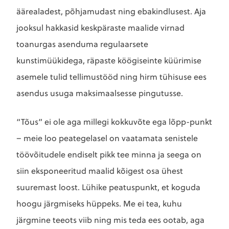
äärealadest, põhjamudast ning ebakindlusest. Aja
jooksul hakkasid keskpäraste maalide virnad
toanurgas asenduma regulaarsete
kunstimüükidega, räpaste köögiseinte küürimise
asemele tulid tellimustööd ning hirm tühisuse ees
asendus usuga maksimaalsesse pingutusse.
“Tõus” ei ole aga millegi kokkuvõte ega lõpp-punkt
– meie loo peategelasel on vaatamata senistele
töövõitudele endiselt pikk tee minna ja seega on
siin eksponeeritud maalid kõigest osa ühest
suuremast loost. Lühike peatuspunkt, et koguda
hoogu järgmiseks hüppeks. Me ei tea, kuhu
järgmine teeots viib ning mis teda ees ootab, aga