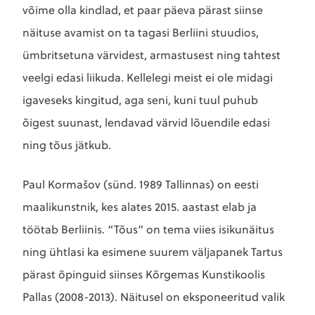
võime olla kindlad, et paar päeva pärast siinse
näituse avamist on ta tagasi Berliini stuudios,
ümbritsetuna värvidest, armastusest ning tahtest
veelgi edasi liikuda. Kellelegi meist ei ole midagi
igaveseks kingitud, aga seni, kuni tuul puhub
õigest suunast, lendavad värvid lõuendile edasi
ning tõus jätkub.
Paul Kormašov (sünd. 1989 Tallinnas) on eesti
maalikunstnik, kes alates 2015. aastast elab ja
töötab Berliinis. “Tõus” on tema viies isikunäitus
ning ühtlasi ka esimene suurem väljapanek Tartus
pärast õpinguid siinses Kõrgemas Kunstikoolis
Pallas (2008-2013). Näitusel on eksponeeritud valik