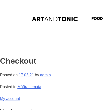
Skip
to
content
POOD
Checkout
Posted on
17.03.21
by
admin
Posted in
Määratlemata
Navigeerimine
My account