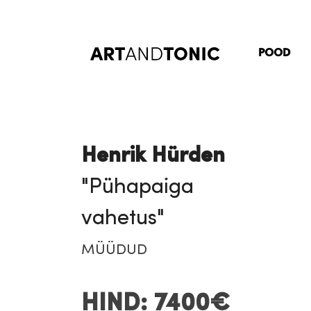
Skip
to
content
POOD
Henrik Hürden
"Pühapaiga
vahetus"
MÜÜDUD
HIND: 7400€