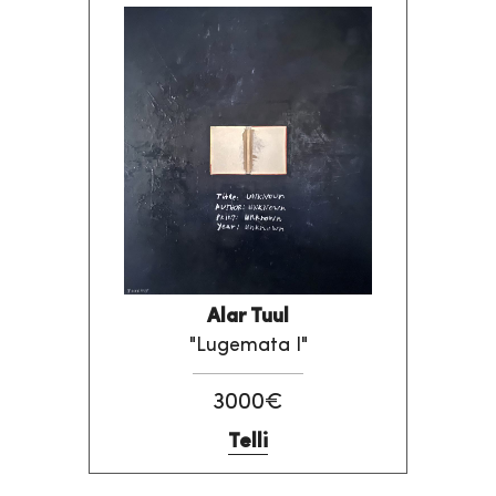
Alar Tuul
"Lugemata I"
3000€
Telli