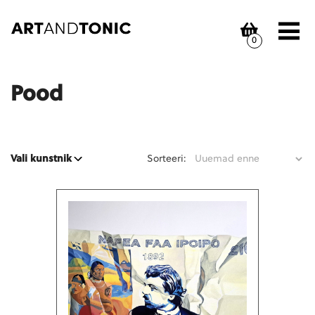
Skip
to
content
0
Pood
Sorteeri:
Vali kunstnik