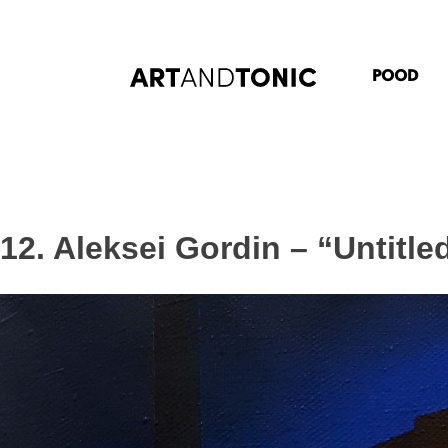
Skip
to
content
POOD
12. Aleksei Gordin – “Untitle