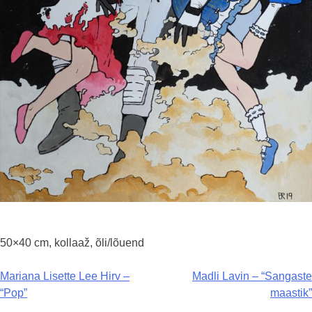
50×40 cm, kollaaž, õli/lõuend
Navigeerimine
Mariana Lisette Lee Hirv –
Madli Lavin – “Sangaste
“Pop”
maastik”