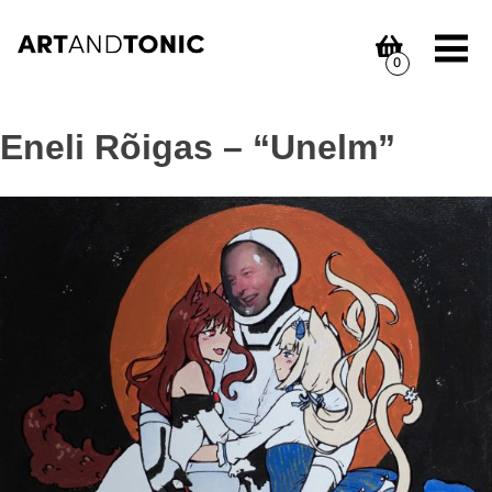
Skip
to
content
0
Eneli Rõigas – “Unelm”