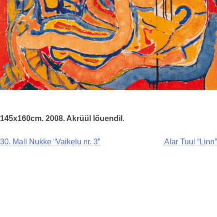
145x160cm. 2008. Akrüül lõuendil
.
Navigeerimine
30. Mall Nukke “Vaikelu nr. 3”
Alar Tuul “Linn”