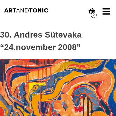
Skip
to
content
0
30. Andres Sütevaka
“24.november 2008”