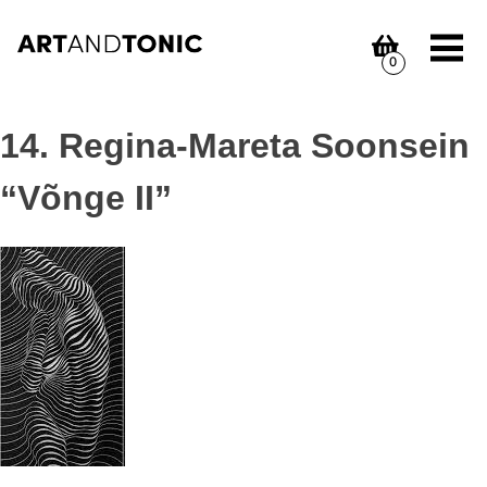
Skip
to
content
0
14. Regina-Mareta Soonsein
“Võnge II”