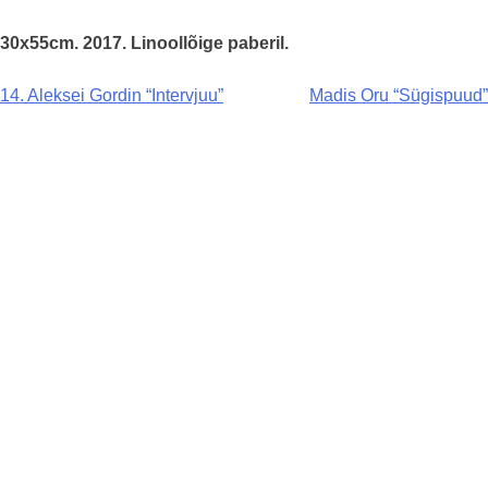
30x55cm. 2017. Linoollõige paberil.
Navigeerimine
14. Aleksei Gordin “Intervjuu”
Madis Oru “Sügispuud”