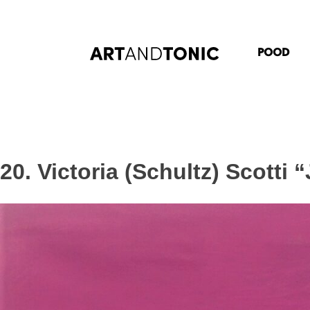
Skip
to
content
POOD
20. Victoria (Schultz) Scotti