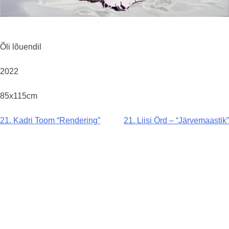
Õli lõuendil
2022
85x115cm
Navigeerimine
21. Kadri Toom “Rendering”
21. Liisi Örd – “Järvemaastik”