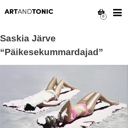
Skip
to
content
0
Saskia Järve
“Päikesekummardajad”