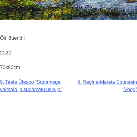
Õli lõuendil
2022
70x90cm
Navigeerimine
9. Teele Ülesoo “Südamega
9. Regina-Mareta Soonsein
valetaja ja südametu uskuja”
“Voog”