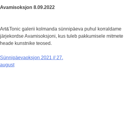
Avamisoksjon 8.09.2022
Art&Tonic galerii kolmanda sünnipäeva puhul korraldame
järjekordse Avamisoksjoni, kus tuleb pakkumisele mitmete
heade kunstnike teosed.
Navigeerimine
Sünnipäevaoksjon 2021 // 27.
august