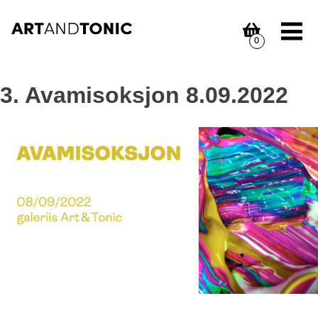
Skip
to
content
0
3. Avamisoksjon 8.09.2022