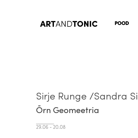
Skip
to
content
POOD
Sirje Runge /Sandra S
Õrn Geomeetria
29.06 - 20.08