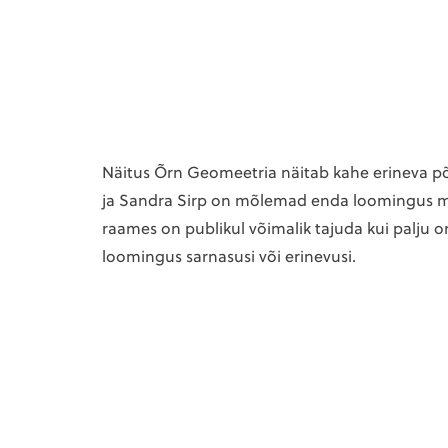
Näitus Õrn Geomeetria näitab kahe erineva põ
ja Sandra Sirp on mõlemad enda loomingus m
raames on publikul võimalik tajuda kui palju o
loomingus sarnasusi või erinevusi.