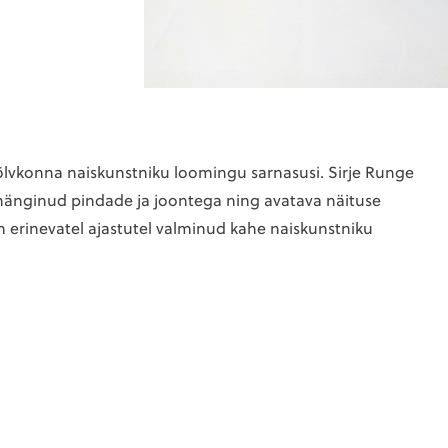
lvkonna naiskunstniku loomingu sarnasusi. Sirje Runge
änginud pindade ja joontega ning avatava näituse
n erinevatel ajastutel valminud kahe naiskunstniku