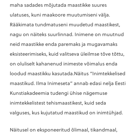
maha sadades mõjutada maastikke suures
ulatuses, kuni maakoore muutumiseni välja.
Rääkimata tundmatuseni muudetud maastikest,
nagu on näiteks suurlinnad. Inimene on muutnud
neid maastikke enda paremaks ja mugavamaks
eksisteerimiseks, kuid valitseva üleilmse tõve tõttu,
on oluliselt kahanenud inimeste võimalus enda
loodud maastikku kasutada.Näitus “Inimtekkelised
maastikud. Ilma Inimeseta” annab edasi nelja Eesti
Kunstiakadeemia tudengi ühise nägemuse
inimtekkelistest tehismaastikest, kuid seda
valguses, kus kujutatud maastikud on inimtühjad.
Näitusel on eksponeeritud õlimaal, tikandmaal,