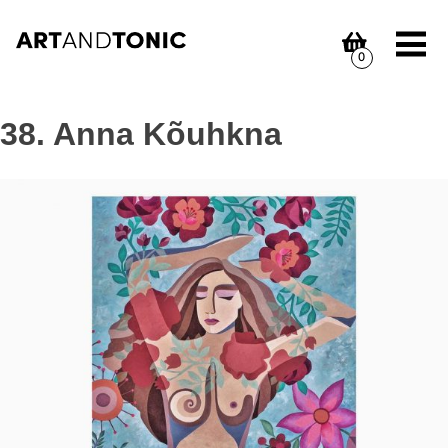
Skip
to
content
0
38. Anna Kõuhkna