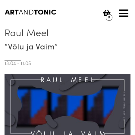
Skip
to
content
0
Raul Meel
“Võlu ja Vaim”
13.04 - 11.05